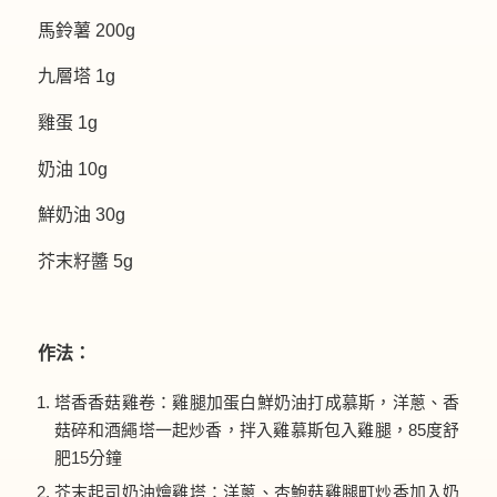
馬鈴薯 200g
九層塔 1g
雞蛋 1g
奶油 10g
鮮奶油 30g
芥末籽醬 5g
作法：
塔香香菇雞卷：雞腿加蛋白鮮奶油打成慕斯，洋蔥、香
菇碎和酒繩塔一起炒香，拌入雞慕斯包入雞腿，85度舒
肥15分鐘
芥末起司奶油燴雞塔：洋蔥、杏鮑菇雞腿町炒香加入奶