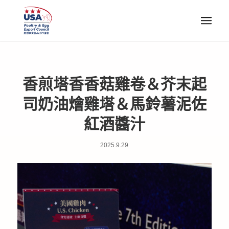
香煎塔香香菇雞卷＆芥末起
司奶油燴雞塔＆馬鈴薯泥佐
紅酒醬汁
2025.9.29