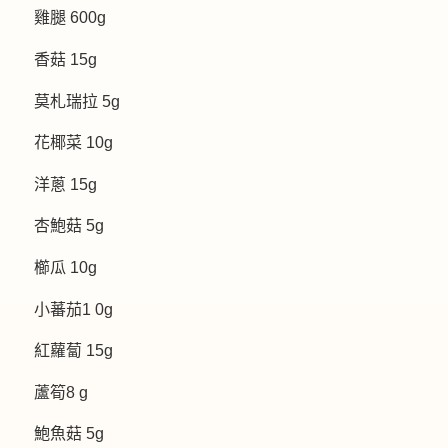
雞腿 600g
香菇 15g
莫札瑞拉 5g
花椰菜 10g
洋蔥 15g
杏鮑菇 5g
櫛瓜 10g
小蕃茄1 0g
紅蘿蔔 15g
蘆筍8 g
鮑魚菇 5g