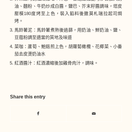
油、麵粉、牛奶炒成白醬，鹽巴、芥末籽醬調味，塔皮
壓模180度烤至上色，裝入餡料後撒莫札瑞拉起司焗
烤。
馬鈴薯泥：馬鈴薯煮熟後過篩，用奶油、鮮奶油、鹽、
豆蔻粉調至適當的質地及味道
菜咖：蘆筍、鮑菇煎上色，胡蘿蔔橄欖、花椰菜、小番
茄去皮燙奶油水
紅酒醬汁：紅酒濃縮後加雞骨肉汁，調味。
Share this entry