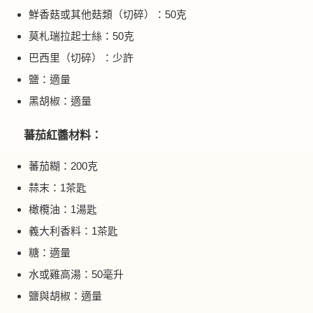
鮮香菇或其他菇類（切碎）：50克
莫札瑞拉起士絲：50克
巴西里（切碎）：少許
鹽：適量
黑胡椒：適量
蕃茄紅醬材料：
蕃茄糊：200克
蒜末：1茶匙
橄欖油：1湯匙
義大利香料：1茶匙
糖：適量
水或雞高湯：50毫升
鹽與胡椒：適量