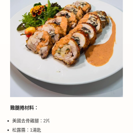
雞腿捲材料：
美國去骨雞腿：2片
松露醬：1湯匙