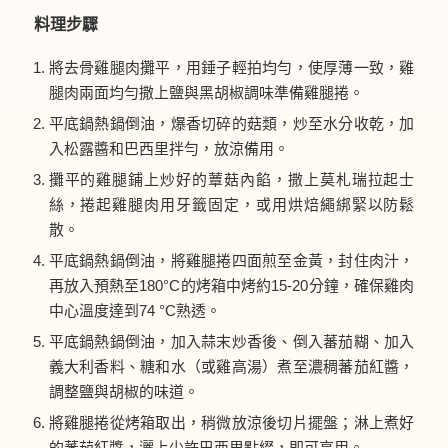
料理步驟
將去骨雞腿肉攤平，用錘子輕拍均勻，使厚薄一致，雞
腿肉兩面均勻撒上鹽與黑胡椒調味準備雞腿捲。
平底鍋熱鍋倒油，爆香切碎的菇類，炒至水分收乾，加
入松露醬和巴西里拌勻，放涼備用。
攤平的雞腿鋪上炒好的蕈菇內餡，撒上莫札瑞拉起士
絲，捲起雞腿肉用牙籤固定，或用烘焙繩綁緊以防鬆
散。
平底鍋熱鍋倒油，將雞腿捲四面煎至金黃，封住肉汁，
再放入預熱至180°C的烤箱中烤約15-20分鐘，確保雞肉
中心溫度達到74 °C熟透。
平底鍋熱鍋倒油，加入蒜末炒香後、倒入蕃茄糊、加入
義大利香料、糖和水（或雞高湯）煮至濃稠蕃茄紅醬，
調整鹽與胡椒的味道。
將雞腿捲從烤箱取出，稍微放涼後切片擺盤；淋上煮好
的蕃茄紅醬，灑上少許巴西里點綴，即可享用。