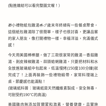
(點進連結可以看完整圖文喔！）
🎁小禮物紙包雞湯🥣🍗歲末年終總有一些餐桌聚會，
這個紙包雞湯除了很簡單，樣子也很討喜，更讓品嘗
的家人朋友，像打開禮物一樣，幸福洋溢，充滿儀式
感！
今天用美國棒棒腿，做了三款很家常的雞湯－香菇雞
湯、剝皮辣椒雞湯、蒜頭蛤蜊雞湯，只要把材料和水
全放進玻璃紙中包起來，低溫慢烤(150度100分鐘)就
完成了！上面再裝飾一些禮物緞帶，家常料理端上
桌，節慶感也能滿點！
(玻璃紙科普：玻璃紙是天然纖維素製成，安全無毒，
可耐受約190°C的高溫)
美國雞肉無添加賀爾蒙和激素，營養健康，且實施