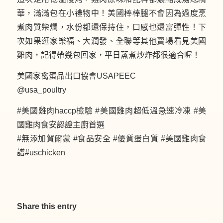
華，滿滿包在小禮物中！美國棒棒腿不會因為過度烹
煮肉質柴爛，水份都還保持住，口感也還富彈性！下
次如果逛家樂福、大潤發、全聯等其他賣場看見美國
雞肉，記得帶幾包回家，平日蒸煮炒炸都很適合喔！
美國家禽蛋品出口協會USAPEEC
@usa_poultry
#美國雞肉haccp檢驗
#美國雞肉超低溫急速冷凍
#美
國雞肉食安認證主廚首選
#無添加賀爾蒙
#食品安全
#優質蛋白質
#美國雞肉食
譜
#uschicken
Share this entry