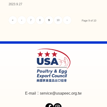
2023.9.27
«
‹
7
8
9
10
›
Page 9 of 10
E-mail：
service@usapeec.org.tw