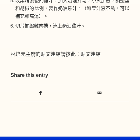
收集烤製後的雞汁，加入奶油拌勻，小火加熱，調整鹽
和胡椒的比例，製作奶油雞汁。（如果汁液不夠，可以
補充雞高湯）。
切片擺盤雞肉捲，澆上奶油雞汁。
林培元主廚的貼文連結請按此：
貼文連結
Share this entry