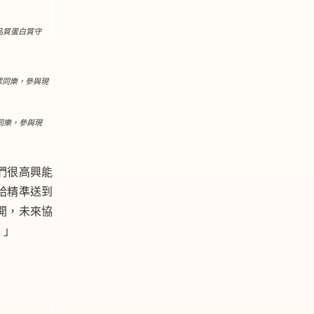
品質蛋白質守
同樂，參與現
們很高興能
給精準送到
開，未來協
。」