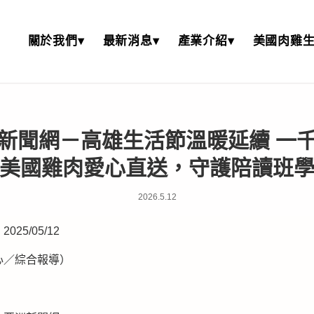
關於我們▾
最新消息▾
產業介紹▾
美國肉雞生
新聞網－高雄生活節溫暖延續 一
美國雞肉愛心直送，守護陪讀班
2026.5.12
25/05/12
心／綜合報導）