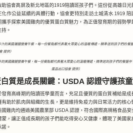
救助協會高屏及新北地區的1919陪讀班孩子們。這份從高雄日光
化作公益延續的具體行動，協會更特別走訪土城清水 1919 
同攜手探索美國雞肉的優質蛋白質魅力，為正值發育期的弱勢學
支持。
汁的美國雞腿營養午餐，每一份餐點都代表著大眾愛心的溫暖傳遞，精準送到孩子們的餐盤中
蛋品出口協會 提供）
白質是成長關鍵：USDA 認證守護孩
於發育高峰期的陪讀班學童而言，充足且優質的蛋白質補給是成
僅有助於肌肉與組織的生長，更是維持免疫力與日常活力的核心
國雞肉均通過美國農業部 USDA 認證，符合國際高規格食品
爾蒙，讓正值成長期的孩子們能吃得安心又健康，體現了美國家
承諾。