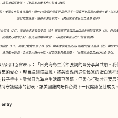
監、美國在台協會官員們、與1919陪讀班師長們 陪伴孩子一同享用美國雞肉營養午餐，以高
護發育期健康，讓餐桌滿溢歡笑。（美國家禽蛋品出口協會 提供）
台協會（AIT）高雄分處處長張子霖（右）與美國家禽蛋品出口協會總監江嘉詠（左）與民眾
場互動小遊戲、品嚐愛心雞肉小點，感受活動熱鬧氛圍。（美國家禽蛋品出口協會 提供）
蛋品出口協會表示：「日光海島生活節強調的是分享與共融。我
募集的愛心，親自送到陪讀班，將美國雞肉這份優質的蛋白質補
的孩子手中。雖然日光海島生活節已落幕，但愛心行動才正要展
秉持守護健康的初衷，讓美國雞肉陪伴台灣下一代健康茁壯成長
 entry