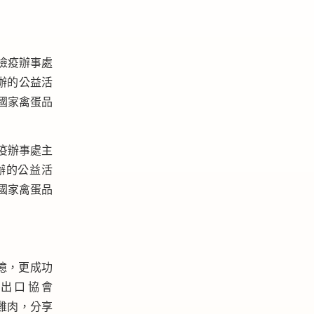
疫辦事處主
 主辦的公益活
國家禽蛋品
記憶，更成功
出口協會
國雞肉，分享