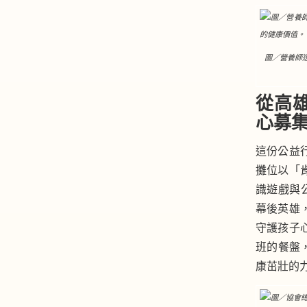
圖／營養師
從高雄
心募
這份公益
攤位以「
識遊戲與
幕後英雄
守護孩子心
班的餐盤
康茁壯的