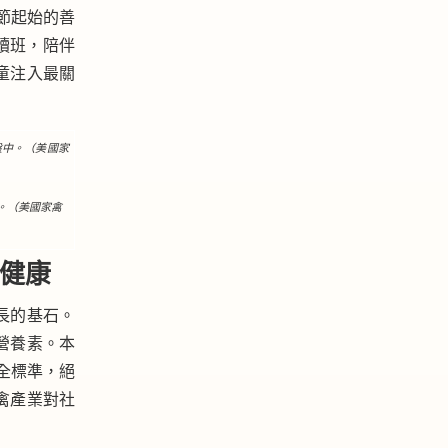
節起始的善
陪讀班，陪伴
童注入最關
。（美國家禽
童健康
長的基石。
營養素。本
安全標準，絕
禽產業對社