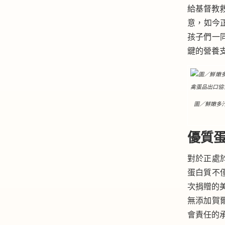
給基督教
意，如今正
孩子們一
鍵的營養
圖／鮮嫩多
優質蛋
對於正處
蛋白質不
次捐贈的美
無添加賀
會責任的