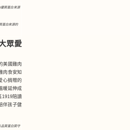
質蛋白來源的
：大眾愛
的美國雞肉
雞肉食安知
愛心捐贈的
溫暖延伸成
1919陪讀
陪伴孩子健