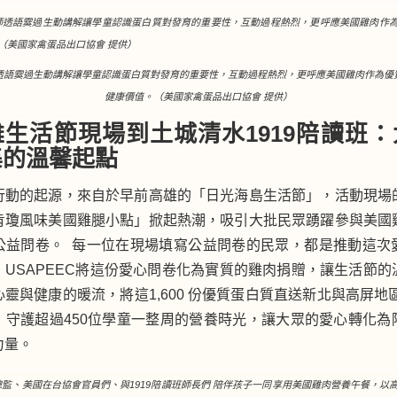
透語霙過生動講解讓學童認識蛋白質對發育的重要性，互動過程熱烈，更呼應美國雞肉作為優
健康價值。（美國家禽蛋品出口協會 提供）
生活節現場到土城清水1919陪讀班
集的溫馨起點
行動的起源，來自於早前高雄的「日光海島生活節」，活動現場
肯瓊風味美國雞腿小點」掀起熱潮，吸引大批民眾踴躍參與美國
公益問卷。 每一位在現場填寫公益問卷的民眾，都是推動這次
，USAPEEC將這份愛心問卷化為實質的雞肉捐贈，讓生活節的
靈與健康的暖流，將這1,600 份優質蛋白質直送新北與高屏地區
，守護超過450位學童一整周的營養時光，讓大眾的愛心轉化為
力量。