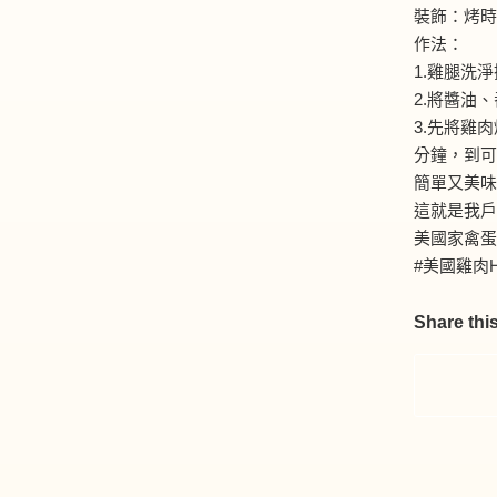
裝飾：烤時
作法：
1.雞腿洗
2.將醬油
3.先將雞
分鐘，到
簡單又美味
這就是我戶
美國家禽蛋
#美國雞肉
Share this