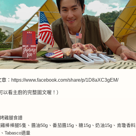
文章：
https://www.facebook.com/share/p/1D8aXC3gEM/
結可以看主廚的完整圖文喔！）
州烤雞腿食譜
雞棒棒腿5隻、醬油50g、番茄醬15g、糖15g、奶油15g、肯瓊香
Tabasco適量