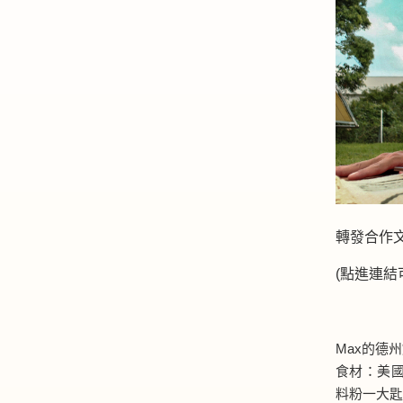
轉發合作
(點進連
Max的德
食材：美國
料粉一大匙、