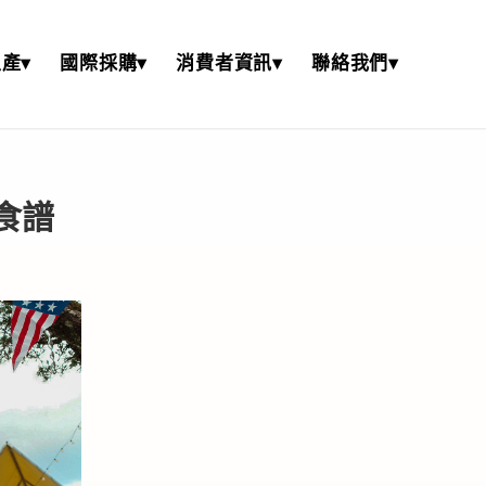
產▾
國際採購▾
消費者資訊▾
聯絡我們▾
食譜