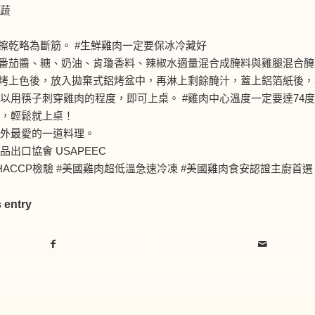
蔬
淨擦乾略為斷筋。
#生鮮雞肉一定要保冰冷藏好
、番茄醬、糖、奶油、肯瓊香料、辣椒水適量混合成醃料與雞腿混合醃
肉烤上色後，放入拋棄式鋁烤盆中，再淋上剩餘醃汁，蓋上鋁箔紙後，
可以用筷子刺穿雞肉的程度，即可上桌。
#雞肉中心溫度一定要達74度
，輕鬆就上桌！
外最愛的一道料理。
品出口協會 USAPEEC
HACCP檢驗
#美國雞肉超低溫急速冷凍
#美國雞肉食安認證主廚首選
 entry