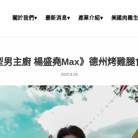
關於我們▾
最新消息▾
產業介紹▾
美國肉雞生
型男主廚 楊盛堯Max》德州烤雞腿
2025.8.28