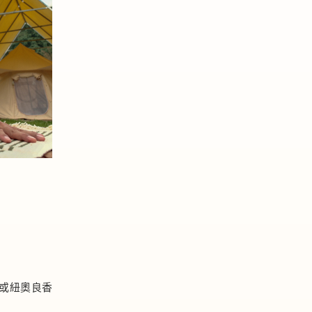
料或紐奧良香